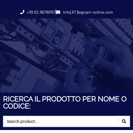
+39 02.96789157
info[AT]legnani-online.com
RICERCA IL PRODOTTO PER NOME O
CODICE: