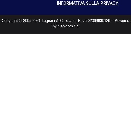
INFORMATIVA SULLA PRIVACY
Copyright © 2005-2021 Legnani & C . s.a.s.. P.Iva 02069830129 – Powered
by Sabicom Srl