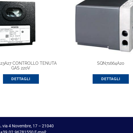
523A27 CONTROLLO TENUTA
SQN71664A20
GAS 220V
DETTAGLI
DETTAGLI
.
via 4 Novembre, 17 – 21040
 +39.02.96781550 E-mail: