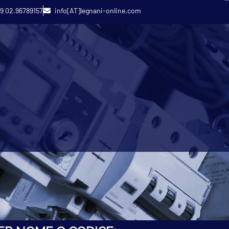
9 02.96789157
info[AT]legnani-online.com