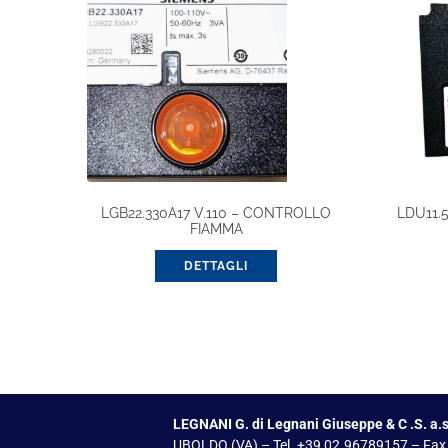
LGB22.330A17 V.110 – CONTROLLO
LDU11.
FIAMMA
DETTAGLI
LEGNANI G. di Legnani Giuseppe & C .S. a.s
UBOLDO (VA) – Tel. +39 02.96789157 – Fax