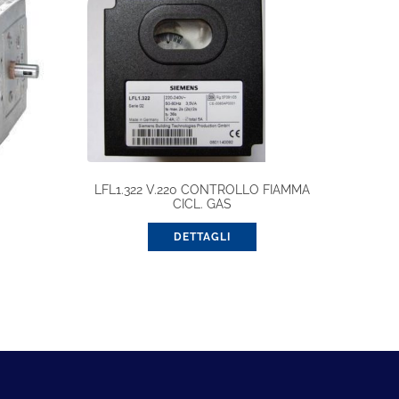
LFL1.322 V.220 CONTROLLO FIAMMA
CICL. GAS
DETTAGLI