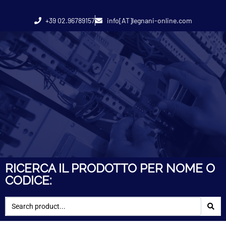
+39 02.96789157
info[AT]legnani-online.com
RICERCA IL PRODOTTO PER NOME O
CODICE: