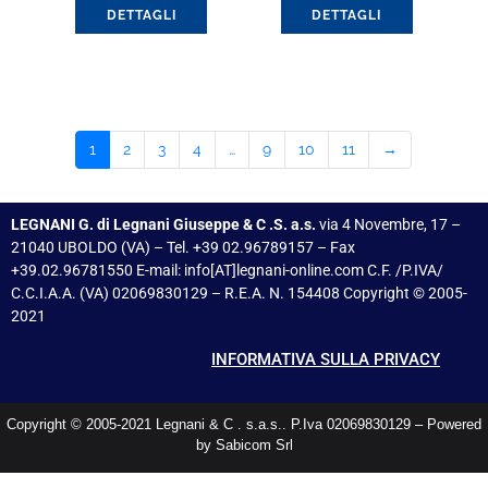
DETTAGLI
DETTAGLI
1
2
3
4
…
9
10
11
→
LEGNANI G. di Legnani Giuseppe & C .S. a.s.
via 4 Novembre, 17 –
21040 UBOLDO (VA) – Tel. +39 02.96789157 – Fax
+39.02.96781550 E-mail: info[AT]legnani-online.com C.F. /P.IVA/
C.C.I.A.A. (VA) 02069830129 – R.E.A. N. 154408 Copyright © 2005-
2021
INFORMATIVA SULLA PRIVACY
Copyright © 2005-2021 Legnani & C . s.a.s.. P.Iva 02069830129 – Powered
by Sabicom Srl