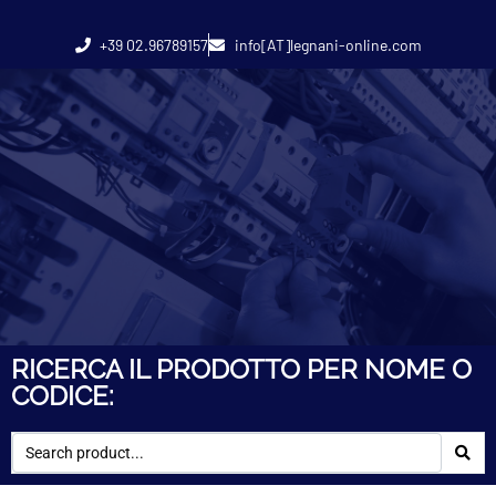
+39 02.96789157
info[AT]legnani-online.com
RICERCA IL PRODOTTO PER NOME O
CODICE: