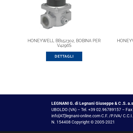
HONEYWELL BB152302, BOBINA PER
HONEYW
V4296S
DETTAGLI
LEGNANI G. di Legnani Giuseppe & C .S. a.s
UBOLDO (VA) – Tel. +39 02.96789157 – Fax
info[AT]legnani-online.com C.F. /P.IVA/ C.C.
N. 154408 Copyright © 2005-2021