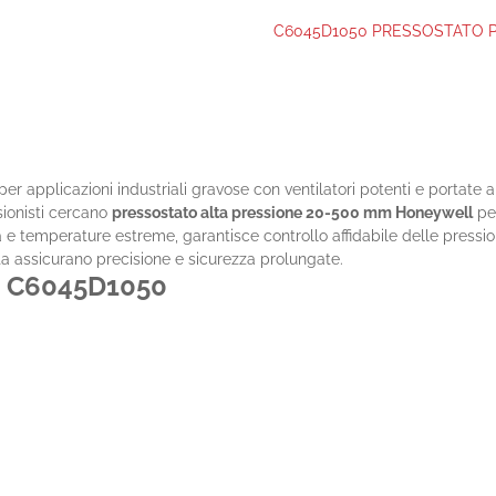
C6045D1050 PRESSOSTATO P
per applicazioni industriali gravose con ventilatori potenti e port
sionisti cercano
pressostato alta pressione 20-500 mm Honeywell
per
ità e temperature estreme, garantisce controllo affidabile delle pressi
tta assicurano precisione e sicurezza prolungate.
o C6045D1050