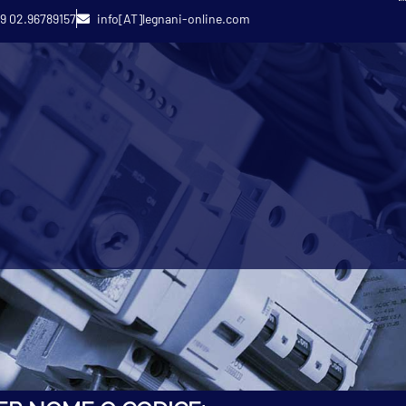
9 02.96789157
info[AT]legnani-online.com