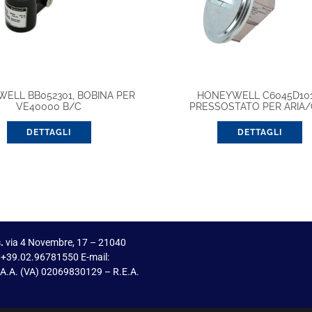
ELL BB052301, BOBINA PER
HONEYWELL C6045D101
VE40000 B/C
PRESSOSTATO PER ARIA
DETTAGLI
DETTAGLI
.
via 4 Novembre, 17 – 21040
 +39.02.96781550 E-mail:
I.A.A. (VA) 02069830129 – R.E.A.