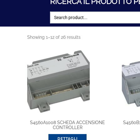
RICERCA IL PRODOTTO P
Showing 1–12 of 26 results
S4560A1008 SCHEDA ACCENSIONE
S4560B
CONTROLLER
DETTAGLI