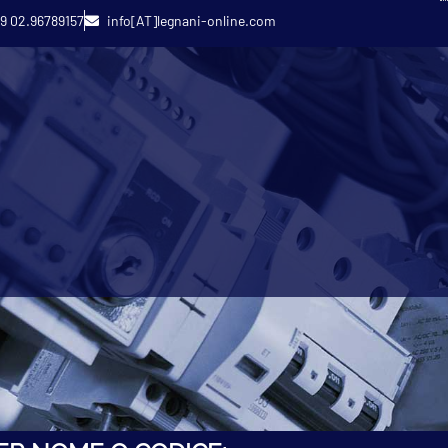
9 02.96789157
info[AT]legnani-online.com