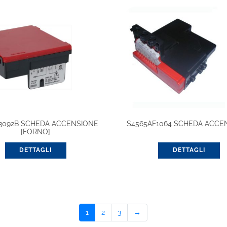
3092B SCHEDA ACCENSIONE
S4565AF1064 SCHEDA ACCE
[FORNO]
DETTAGLI
DETTAGLI
1
2
3
→