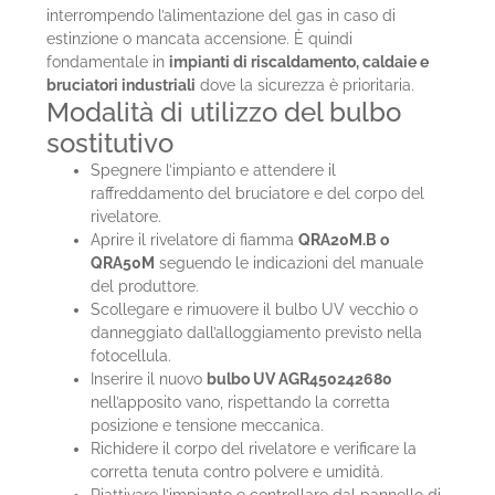
interrompendo l’alimentazione del gas in caso di
estinzione o mancata accensione. È quindi
fondamentale in
impianti di riscaldamento, caldaie e
bruciatori industriali
dove la sicurezza è prioritaria.
Modalità di utilizzo del bulbo
sostitutivo
Spegnere l’impianto e attendere il
raffreddamento del bruciatore e del corpo del
rivelatore.
Aprire il rivelatore di fiamma
QRA20M.B o
QRA50M
seguendo le indicazioni del manuale
del produttore.
Scollegare e rimuovere il bulbo UV vecchio o
danneggiato dall’alloggiamento previsto nella
fotocellula.
Inserire il nuovo
bulbo UV AGR450242680
nell’apposito vano, rispettando la corretta
posizione e tensione meccanica.
Richidere il corpo del rivelatore e verificare la
corretta tenuta contro polvere e umidità.
Riattivare l’impianto e controllare dal pannello di