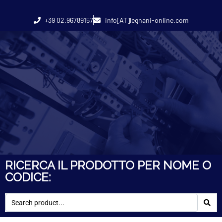
+39 02.96789157
info[AT]legnani-online.com
RICERCA IL PRODOTTO PER NOME O
CODICE: