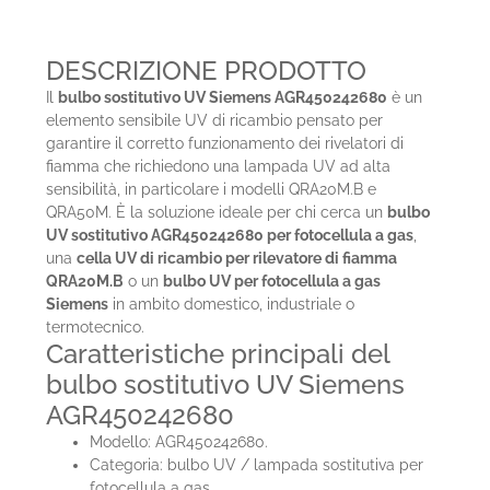
DESCRIZIONE PRODOTTO
Il
bulbo sostitutivo UV Siemens AGR450242680
è un
elemento sensibile UV di ricambio pensato per
garantire il corretto funzionamento dei rivelatori di
fiamma che richiedono una lampada UV ad alta
sensibilità, in particolare i modelli QRA20M.B e
QRA50M. È la soluzione ideale per chi cerca un
bulbo
UV sostitutivo AGR450242680 per fotocellula a gas
,
una
cella UV di ricambio per rilevatore di fiamma
QRA20M.B
o un
bulbo UV per fotocellula a gas
Siemens
in ambito domestico, industriale o
termotecnico.
Caratteristiche principali del
bulbo sostitutivo UV Siemens
AGR450242680
Modello: AGR450242680.
Categoria: bulbo UV / lampada sostitutiva per
fotocellula a gas.