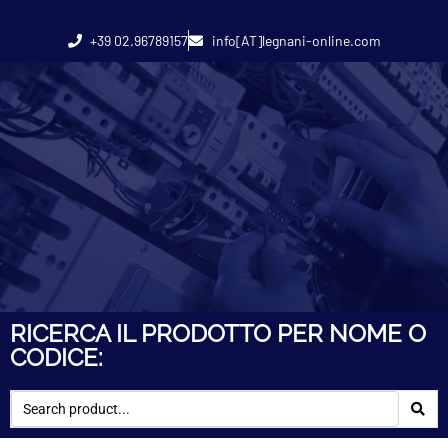
+39 02.96789157
info[AT]legnani-online.com
RICERCA IL PRODOTTO PER NOME O
CODICE: