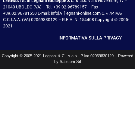
LEGNANI G. di Legnani Giuseppe & C .S. a.s.
via 4 Novembre, 17 –
21040 UBOLDO (VA) – Tel. +39 02.96789157 – Fax
+39.02.96781550 E-mail: info[AT]legnani-online.com C.F. /P.IVA/
C.C.I.A.A. (VA) 02069830129 – R.E.A. N. 154408 Copyright © 2005-
2021
INFORMATIVA SULLA PRIVACY
Copyright © 2005-2021 Legnani & C . s.a.s.. P.Iva 02069830129 – Powered
by Sabicom Srl