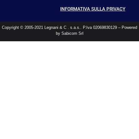
INFORMATIVA SULLA PRIVACY
Copyright © 2005-2021 Legnani & C . s.a.s.. P.Iva 02069830129 – Powered
by Sabicom Srl