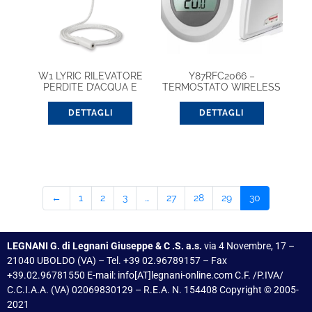
W1 LYRIC RILEVATORE
Y87RFC2066 –
PERDITE D’ACQUA E
TERMOSTATO WIRELESS
GELO
CONNECTED PACK
DETTAGLI
DETTAGLI
←
1
2
3
…
27
28
29
30
LEGNANI G. di Legnani Giuseppe & C .S. a.s.
via 4 Novembre, 17 –
21040 UBOLDO (VA) – Tel. +39 02.96789157 – Fax
+39.02.96781550 E-mail: info[AT]legnani-online.com C.F. /P.IVA/
C.C.I.A.A. (VA) 02069830129 – R.E.A. N. 154408 Copyright © 2005-
2021