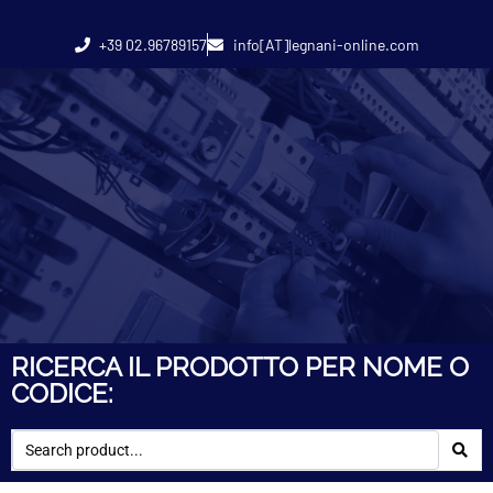
+39 02.96789157
info[AT]legnani-online.com
RICERCA IL PRODOTTO PER NOME O
CODICE: