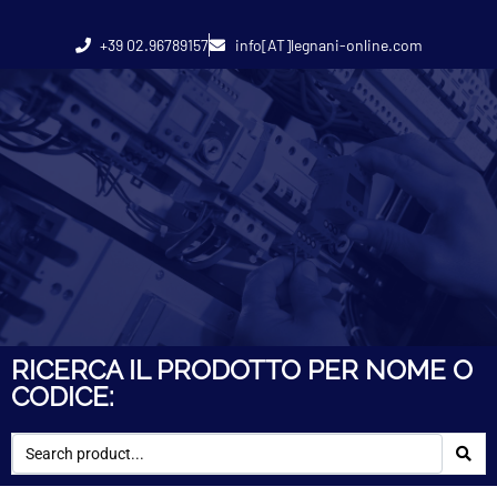
+39 02.96789157
info[AT]legnani-online.com
RICERCA IL PRODOTTO PER NOME O
CODICE: