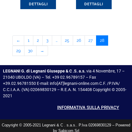
DETTAGLI
DETTAGLI
←
1
2
3
…
25
26
27
28
29
30
→
LEGNANI G. di Legnani Giuseppe & C .S. a.s.
via 4 Novembre, 17 –
21040 UBOLDO (VA) – Tel. +39 02.96789157 – Fax
+39.02.96781550 E-mail: info[AT]legnani-online.com C.F. /P.IVA/
C.C.I.A.A. (VA) 02069830129 – R.E.A. N. 154408 Copyright © 2005-
2021
INFORMATIVA SULLA PRIVACY
Copyright © 2005-2021 Legnani & C . s.a.s.. P.Iva 02069830129 – Powered
by Sabicom Srl