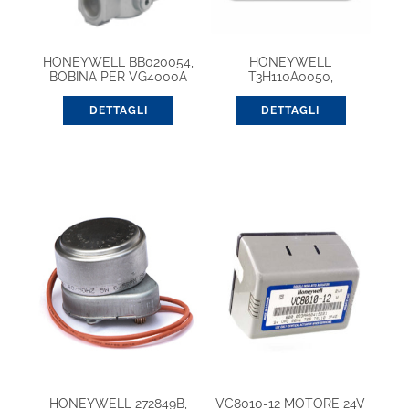
HONEYWELL BB020054,
HONEYWELL
BOBINA PER VG4000A
T3H110A0050,
TERMOSTATO
PROGRAMMABILE
DETTAGLI
DETTAGLI
WIRELESS
HONEYWELL 272849B,
VC8010-12 MOTORE 24V