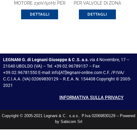
MOTORE 230V/50Hz PER
PER VALVOLE DI ZONA
V4043/44
(VC8010ZZ12E)
DETTAGLI
DETTAGLI
LEGNANI G. di Legnani Giuseppe & C .S. a.s.
via 4 Novembre, 17 –
21040 UBOLDO (VA) – Tel. +39 02.96789157 – Fax
+39.02.96781550 E-mail: info[AT]legnani-online.com C.F. /P.IVA/
C.C.I.A.A. (VA) 02069830129 – R.E.A. N. 154408 Copyright © 2005-
2021
INFORMATIVA SULLA PRIVACY
Copyright © 2005-2021 Legnani & C . s.a.s.. P.Iva 02069830129 – Powered
by Sabicom Srl