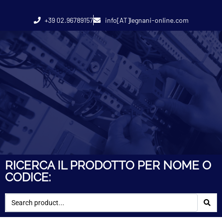
+39 02.96789157
info[AT]legnani-online.com
RICERCA IL PRODOTTO PER NOME O
CODICE: