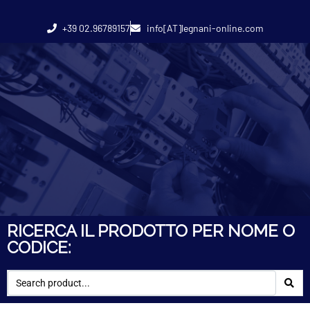
+39 02.96789157
info[AT]legnani-online.com
RICERCA IL PRODOTTO PER NOME O
CODICE: