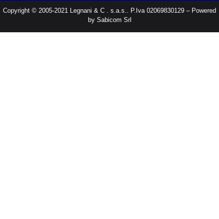
Copyright © 2005-2021 Legnani & C . s.a.s.. P.Iva 02069830129 – Powered
by Sabicom Srl