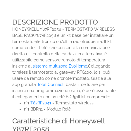
DESCRIZIONE PRODOTTO
HONEYWELL Y87RF2058 - TERMOSTATO WIRELESS
BASE PACKY87RF2058 è un kit base per installare un
termostato elettronico on/off in radiofrequenza. Il kit
comprende il Relè, che consente la comunicazione
diretta e il controllo della caldaia; in alternativa, è
utilizzabile come sensore remoto di temperatura
insieme al
sistema multizona EvoHome
.Collegando
wireless il termostato al gateway RFG100, lo si può
usare da remoto come cronotermostato. Grazie alla
app gratuita
Total Connect
, basta il cellulare per
inserire una programmazione oraria; è però essenziale
il collegamento con un relè BDR91Il kit comprende:
n°1
T87RF2041
- Termostato wireless
n°1 BDR91 - Modulo Relè
Caratteristiche di Honeywell
Y87RF2058