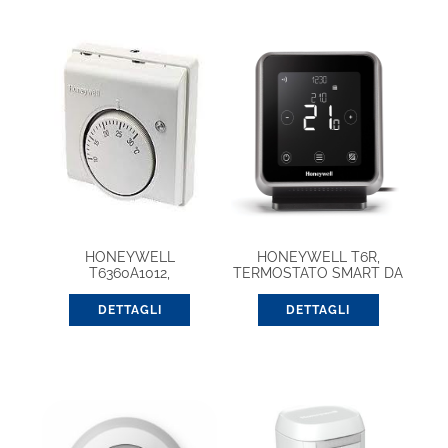
HONEYWELL
HONEYWELL T6R,
T6360A1012,
TERMOSTATO SMART DA
TERMOSTATO AMBIENTE
TAVOLO
CON SPIA 1SPDT
DETTAGLI
DETTAGLI