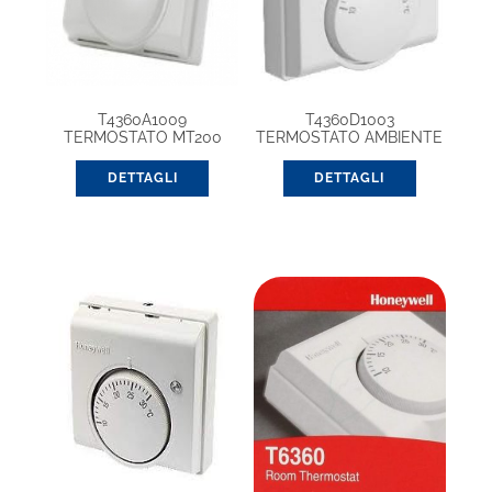
T4360A1009
T4360D1003
TERMOSTATO MT200
TERMOSTATO AMBIENTE
2 FILI CON
COMMUTATORE E/I
DETTAGLI
DETTAGLI