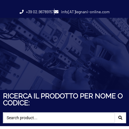
+39 02.96789157
info[AT]legnani-online.com
RICERCA IL PRODOTTO PER NOME O
CODICE: