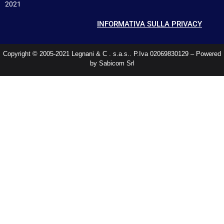
2021
INFORMATIVA SULLA PRIVACY
Copyright © 2005-2021 Legnani & C . s.a.s.. P.Iva 02069830129 – Powered
by Sabicom Srl