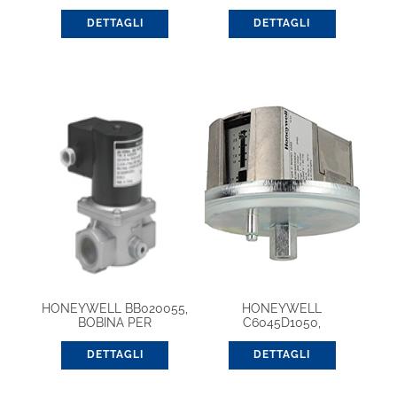
PRESSOSTATO PER
ARIA/GAS
DETTAGLI
DETTAGLI
HONEYWELL BB020055,
HONEYWELL
BOBINA PER
C6045D1050,
VG4000A1/A3
PRESSOSTATO PER
ARIA/GAS
DETTAGLI
DETTAGLI