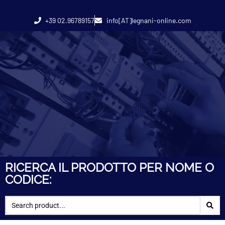
+39 02.96789157
info[AT]legnani-online.com
RICERCA IL PRODOTTO PER NOME O
CODICE: