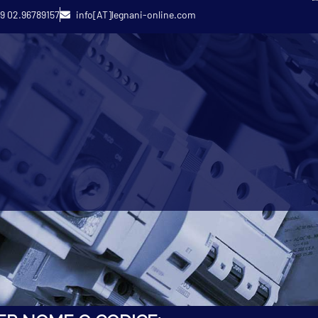
9 02.96789157
info[AT]legnani-online.com