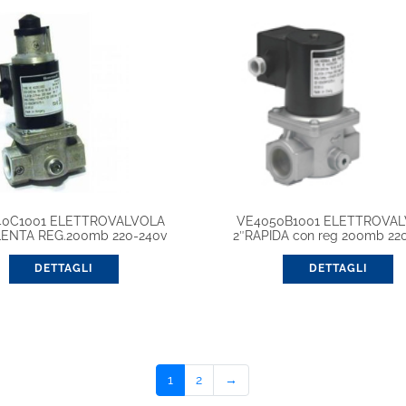
40C1001 ELETTROVALVOLA
VE4050B1001 ELETTROVA
 LENTA REG.200mb 220-240v
2″RAPIDA con reg 200mb 22
DETTAGLI
DETTAGLI
1
2
→