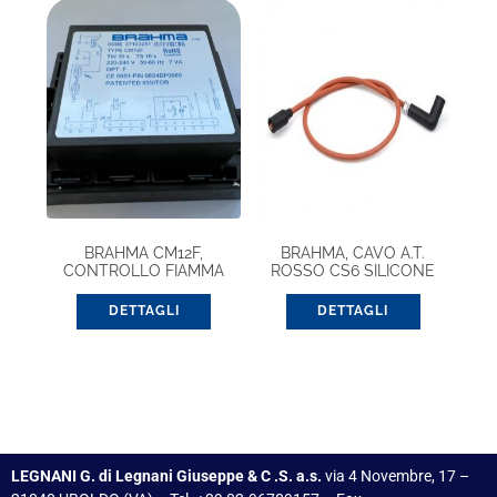
BRAHMA CM12F,
BRAHMA, CAVO A.T.
CONTROLLO FIAMMA
ROSSO CS6 SILICONE
(37103251)
DETTAGLI
DETTAGLI
LEGNANI G. di Legnani Giuseppe & C .S. a.s.
via 4 Novembre, 17 –