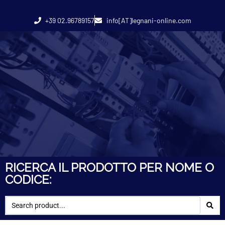
+39 02.96789157
info[AT]legnani-online.com
RICERCA IL PRODOTTO PER NOME O
CODICE: