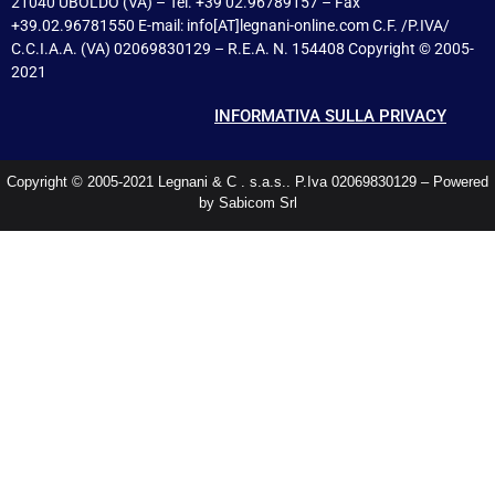
21040 UBOLDO (VA) – Tel. +39 02.96789157 – Fax
+39.02.96781550 E-mail: info[AT]legnani-online.com C.F. /P.IVA/
C.C.I.A.A. (VA) 02069830129 – R.E.A. N. 154408 Copyright © 2005-
2021
INFORMATIVA SULLA PRIVACY
Copyright © 2005-2021 Legnani & C . s.a.s.. P.Iva 02069830129 – Powered
by Sabicom Srl