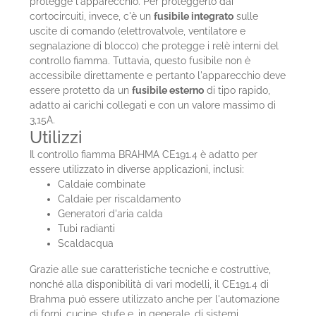
protegge l'apparecchio. Per proteggerlo dai
cortocircuiti, invece, c'è un
fusibile integrato
sulle
uscite di comando (elettrovalvole, ventilatore e
segnalazione di blocco) che protegge i relè interni del
controllo fiamma. Tuttavia, questo fusibile non è
accessibile direttamente e pertanto l'apparecchio deve
essere protetto da un
fusibile esterno
di tipo rapido,
adatto ai carichi collegati e con un valore massimo di
3,15A.
Utilizzi
Il controllo fiamma BRAHMA CE191.4 è adatto per
essere utilizzato in diverse applicazioni, inclusi:
Caldaie combinate
Caldaie per riscaldamento
Generatori d'aria calda
Tubi radianti
Scaldacqua
Grazie alle sue caratteristiche tecniche e costruttive,
nonché alla disponibilità di vari modelli, il CE191.4 di
Brahma può essere utilizzato anche per l'automazione
di forni, cucine, stufe e, in generale, di sistemi