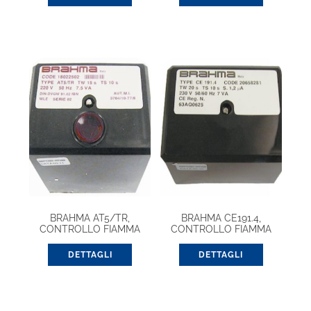
BRAHMA AT5/TR,
BRAHMA CE191.4,
CONTROLLO FIAMMA
CONTROLLO FIAMMA
CON TRASFORMATORE
EUROBOX (20657621)
(18022502)
DETTAGLI
DETTAGLI