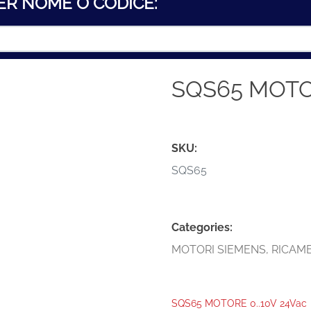
ER NOME O CODICE:
SQS65 MOTOR
SKU:
SQS65
Categories:
MOTORI SIEMENS
,
RICAMB
SQS65 MOTORE 0..10V 24Vac