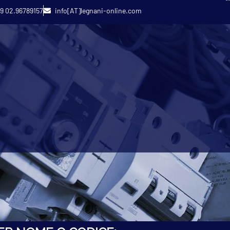
9 02.96789157
info[AT]legnani-online.com