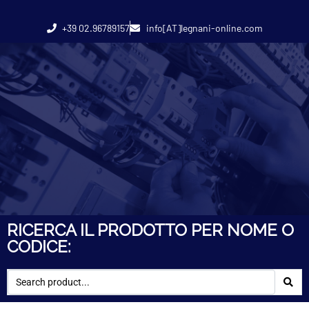
+39 02.96789157
info[AT]legnani-online.com
RICERCA IL PRODOTTO PER NOME O
CODICE: