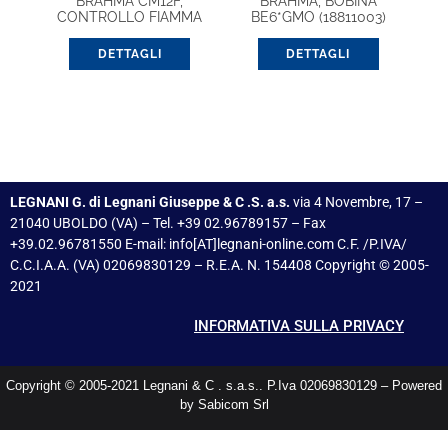
BRAHMA CM12F,
BRAHMA, BOBINA
CONTROLLO FIAMMA
BE6*GMO (18811003)
(37103251)
DETTAGLI
DETTAGLI
LEGNANI G. di Legnani Giuseppe & C .S. a.s.
via 4 Novembre, 17 –
21040 UBOLDO (VA) – Tel. +39 02.96789157 – Fax
+39.02.96781550 E-mail: info[AT]legnani-online.com C.F. /P.IVA/
C.C.I.A.A. (VA) 02069830129 – R.E.A. N. 154408 Copyright © 2005-
2021
INFORMATIVA SULLA PRIVACY
Copyright © 2005-2021 Legnani & C . s.a.s.. P.Iva 02069830129 – Powered
by Sabicom Srl