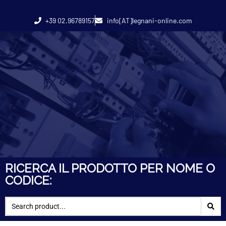
+39 02.96789157
info[AT]legnani-online.com
RICERCA IL PRODOTTO PER NOME O
CODICE: