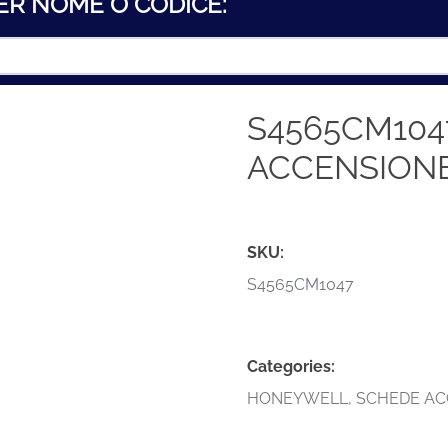
ER NOME O CODICE:
S4565CM104
ACCENSION
SKU:
S4565CM1047
Categories:
HONEYWELL
,
SCHEDE AC