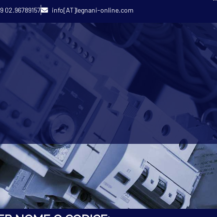
9 02.96789157
info[AT]legnani-online.com