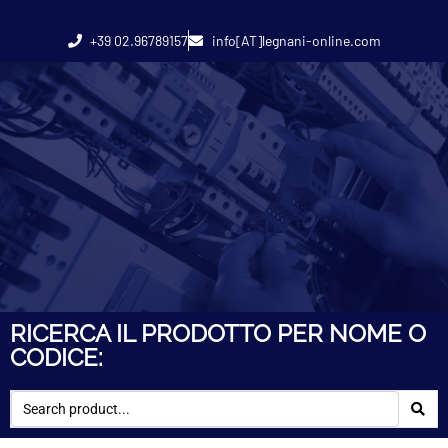
+39 02.96789157
info[AT]legnani-online.com
RICERCA IL PRODOTTO PER NOME O
CODICE: