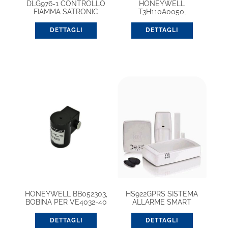
DLG976-1 CONTROLLO
HONEYWELL
FIAMMA SATRONIC
T3H110A0050,
TERMOSTATO
PROGRAMMABILE
DETTAGLI
DETTAGLI
WIRELESS
HONEYWELL BB052303,
HS922GPRS SISTEMA
BOBINA PER VE4032-40
ALLARME SMART
EHOHOME
DETTAGLI
DETTAGLI