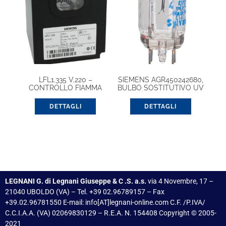
LFL1.335 V.220 –
SIEMENS AGR450242680,
CONTROLLO FIAMMA
BULBO SOSTITUTIVO UV
DETTAGLI
DETTAGLI
LEGNANI G. di Legnani Giuseppe & C .S. a.s.
via 4 Novembre, 17 –
21040 UBOLDO (VA) – Tel. +39 02.96789157 – Fax
+39.02.96781550 E-mail: info[AT]legnani-online.com C.F. /P.IVA/
C.C.I.A.A. (VA) 02069830129 – R.E.A. N. 154408 Copyright © 2005-
2021