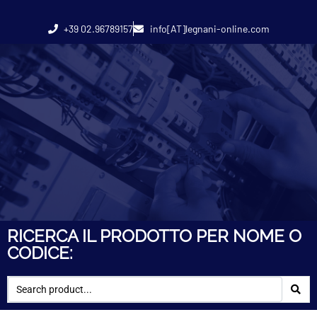
+39 02.96789157
info[AT]legnani-online.com
RICERCA IL PRODOTTO PER NOME O
CODICE: