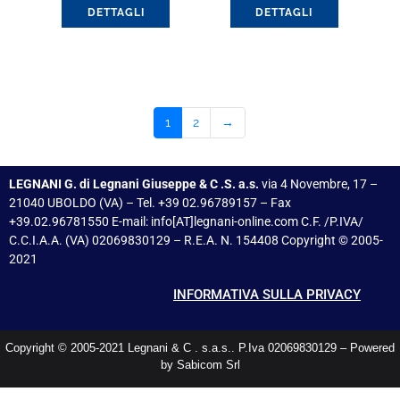
DETTAGLI
DETTAGLI
1
2
→
LEGNANI G. di Legnani Giuseppe & C .S. a.s.
via 4 Novembre, 17 –
21040 UBOLDO (VA) – Tel. +39 02.96789157 – Fax
+39.02.96781550 E-mail: info[AT]legnani-online.com C.F. /P.IVA/
C.C.I.A.A. (VA) 02069830129 – R.E.A. N. 154408 Copyright © 2005-
2021
INFORMATIVA SULLA PRIVACY
Copyright © 2005-2021 Legnani & C . s.a.s.. P.Iva 02069830129 – Powered
by Sabicom Srl