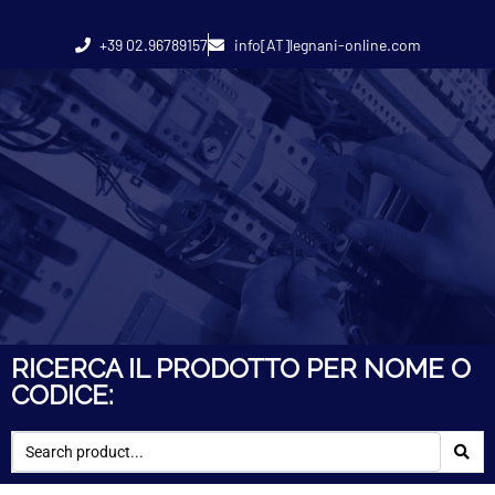
+39 02.96789157
info[AT]legnani-online.com
RICERCA IL PRODOTTO PER NOME O
CODICE: