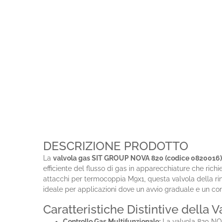
DESCRIZIONE PRODOTTO
La
valvola gas SIT GROUP NOVA 820 (codice 0820016
efficiente del flusso di gas in apparecchiature che ric
attacchi per termocoppia M9x1, questa valvola della rin
ideale per applicazioni dove un avvio graduale e un cont
Caratteristiche Distintive dell
Controllo Gas Multifunzionale:
La valvola 820 NOV