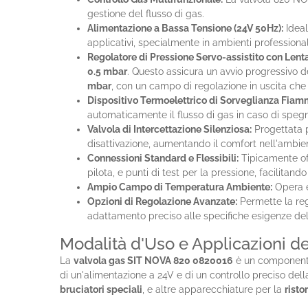
gestione del flusso di gas.
Alimentazione a Bassa Tensione (24V 50Hz):
Ideal
applicativi, specialmente in ambienti professional
Regolatore di Pressione Servo-assistito con Lenta
0.5 mbar
. Questo assicura un avvio progressivo d
mbar
, con un campo di regolazione in uscita ch
Dispositivo Termoelettrico di Sorveglianza Fiam
automaticamente il flusso di gas in caso di spe
Valvola di Intercettazione Silenziosa:
Progettata p
disattivazione, aumentando il comfort nell'ambien
Connessioni Standard e Flessibili:
Tipicamente off
pilota, e punti di test per la pressione, facilitan
Ampio Campo di Temperatura Ambiente:
Opera e
Opzioni di Regolazione Avanzate:
Permette la reg
adattamento preciso alle specifiche esigenze del
Modalità d'Uso e Applicazioni 
La
valvola gas SIT NOVA 820 0820016
è un componente 
di un'alimentazione a 24V e di un controllo preciso del
bruciatori speciali
, e altre apparecchiature per la
risto