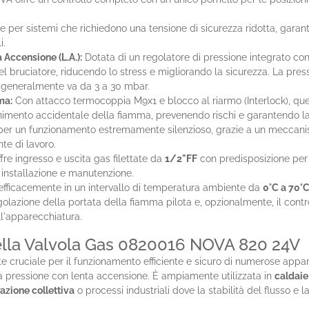
e per sistemi che richiedono una tensione di sicurezza ridotta, garante
i.
 Accensione (L.A.):
Dotata di un regolatore di pressione integrato con
el bruciatore, riducendo lo stress e migliorando la sicurezza. La pre
e generalmente va da 3 a 30 mbar.
ma:
Con attacco termocoppia M9x1 e blocco al riarmo (Interlock), qu
gnimento accidentale della fiamma, prevenendo rischi e garantendo l
er un funzionamento estremamente silenzioso, grazie a un meccanism
te di lavoro.
re ingresso e uscita gas filettate da
1/2"FF
con predisposizione per c
do installazione e manutenzione.
fficacemente in un intervallo di temperatura ambiente da
0°C a 70°
olazione della portata della fiamma pilota e, opzionalmente, il contr
l'apparecchiatura.
della Valvola Gas 0820016 NOVA 820 24V
cruciale per il funzionamento efficiente e sicuro di numerose appare
la pressione con lenta accensione. È ampiamente utilizzata in
caldaie
razione collettiva
o processi industriali dove la stabilità del flusso e 