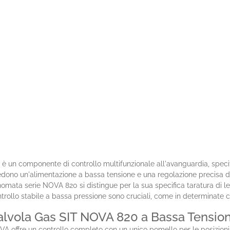
)
è un componente di controllo multifunzionale all'avanguardia, speci
hiedono un'alimentazione a bassa tensione e una regolazione precisa 
omata serie NOVA 820 si distingue per la sua specifica taratura di l
rollo stabile a bassa pressione sono cruciali, come in determinate cal
a Valvola Gas SIT NOVA 820 a Bassa Tensi
A offre un controllo completo con un unico pomello per le posizioni O