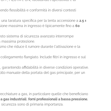
ndo flessibilità e conformità in diversi contesti
 una taratura specifica per la lenta accensione a
2.5 ±
ssione massima in ingresso è tipicamente fino a
60
esto sistema di sicurezza avanzato interrompe
a massima protezione.
o che riduce il rumore durante l'attivazione e la
ollegamento flangiato. Include filtri in ingresso e sul
C
, garantendo affidabilità in diverse condizioni operative.
ollo manuale della portata del gas principale, per un
cchiature a gas, in particolare quelle che beneficiano
 a gas industriali
,
forni professionali a bassa pressione
,
la sicurezza sono di primaria importanza.