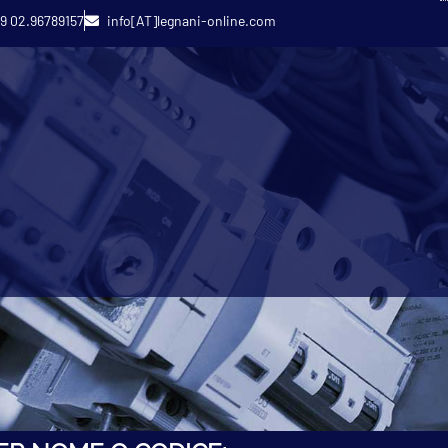
9 02.96789157
info[AT]legnani-online.com