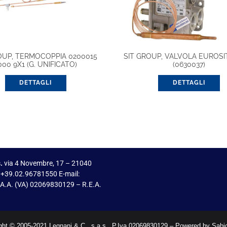
OUP, TERMOCOPPIA 0200015
SIT GROUP, VALVOLA EUROSIT
000 9X1 (G. UNIFICATO)
(0630037)
DETTAGLI
DETTAGLI
.
via 4 Novembre, 17 – 21040
 +39.02.96781550 E-mail:
I.A.A. (VA) 02069830129 – R.E.A.
ght © 2005-2021 Legnani & C . s.a.s.. P.Iva 02069830129 – Powered by Sabi