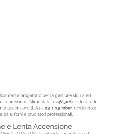
ficamente progettato per la gestione sicura ed
della pressione. Alimentata a
24V 50Hz
e dotata di
enta accensione (L.A.) a
2.5 ± 0.5 mbar
, rendendola
daie, forni e bruciatori professionali.
one e Lenta Accensione
FF, PILOTA e ON, facilitando l'operatività e la