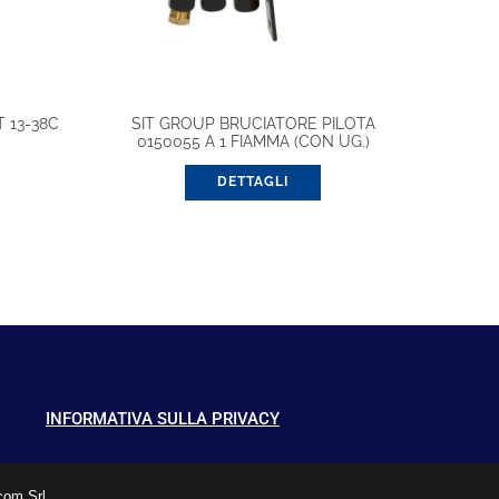
 13-38C
SIT GROUP BRUCIATORE PILOTA
0150055 A 1 FIAMMA (CON UG.)
DETTAGLI
INFORMATIVA SULLA PRIVACY
com Srl