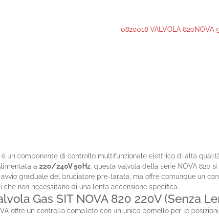
0820018 VALVOLA 820NOVA 9
è un componente di controllo multifunzionale elettrico di alta qualità
Alimentata a
220/240V 50Hz
, questa valvola della serie NOVA 820 si
 avvio graduale del bruciatore pre-tarata, ma offre comunque un cont
li che non necessitano di una lenta accensione specifica.
a Valvola Gas SIT NOVA 820 220V (Senza L
A offre un controllo completo con un unico pomello per le posizioni O