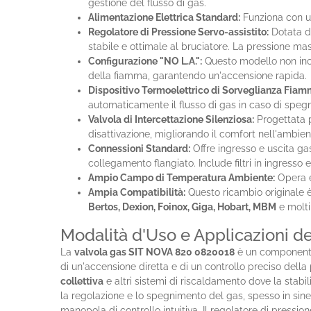
gestione del flusso di gas.
Alimentazione Elettrica Standard:
Funziona con u
Regolatore di Pressione Servo-assistito:
Dotata di
stabile e ottimale al bruciatore. La pressione ma
Configurazione "NO L.A.":
Questo modello non inclu
della fiamma, garantendo un'accensione rapida.
Dispositivo Termoelettrico di Sorveglianza Fiam
automaticamente il flusso di gas in caso di spe
Valvola di Intercettazione Silenziosa:
Progettata p
disattivazione, migliorando il comfort nell'ambien
Connessioni Standard:
Offre ingresso e uscita gas
collegamento flangiato. Include filtri in ingresso e
Ampio Campo di Temperatura Ambiente:
Opera e
Ampia Compatibilità:
Questo ricambio originale
Bertos, Dexion, Foinox, Giga, Hobart, MBM
e molti
Modalità d'Uso e Applicazioni 
La
valvola gas SIT NOVA 820 0820018
è un componente 
di un'accensione diretta e di un controllo preciso dell
collettiva
e altri sistemi di riscaldamento dove la stabil
la regolazione e lo spegnimento del gas, spesso in siner
manopola di controllo intuitiva. Il regolatore di pressi