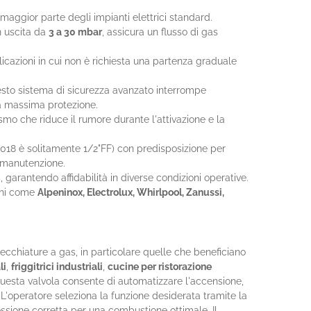
maggior parte degli impianti elettrici standard.
n uscita da
3 a 30 mbar
, assicura un flusso di gas
icazioni in cui non è richiesta una partenza graduale
esto sistema di sicurezza avanzato interrompe
a massima protezione.
o che riduce il rumore durante l'attivazione e la
018 è solitamente 1/2"FF) con predisposizione per
 e manutenzione.
C
, garantendo affidabilità in diverse condizioni operative.
chi come
Alpeninox, Electrolux, Whirlpool, Zanussi,
cchiature a gas, in particolare quelle che beneficiano
li
,
friggitrici industriali
,
cucine per ristorazione
i questa valvola consente di automatizzare l'accensione,
. L'operatore seleziona la funzione desiderata tramite la
ressione corretta per una combustione ottimale. Il