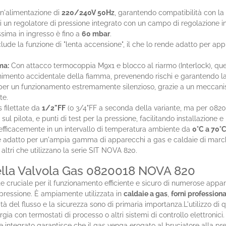
n'alimentazione di
220/240V 50Hz
, garantendo compatibilità con la 
 un regolatore di pressione integrato con un campo di regolazione i
ssima in ingresso è fino a
60 mbar
.
de la funzione di "lenta accensione", il che lo rende adatto per appl
ma:
Con attacco termocoppia M9x1 e blocco al riarmo (Interlock), qu
gnimento accidentale della fiamma, prevenendo rischi e garantendo l
er un funzionamento estremamente silenzioso, grazie a un meccanism
te.
 filettate da
1/2"FF
(o 3/4"FF a seconda della variante, ma per 0820
 sul pilota, e punti di test per la pressione, facilitando installazione
fficacemente in un intervallo di temperatura ambiente da
0°C a 70°
 è adatto per un'ampia gamma di apparecchi a gas e caldaie di mar
 altri che utilizzano la serie SIT NOVA 820.
della Valvola Gas 0820018 NOVA 820
cruciale per il funzionamento efficiente e sicuro di numerose appare
a pressione. È ampiamente utilizzata in
caldaie a gas
,
forni professiona
ità del flusso e la sicurezza sono di primaria importanza.L'utilizzo d
gia con termostati di processo o altri sistemi di controllo elettronici
one integrato garantisce che il gas venga erogato al bruciatore alla p