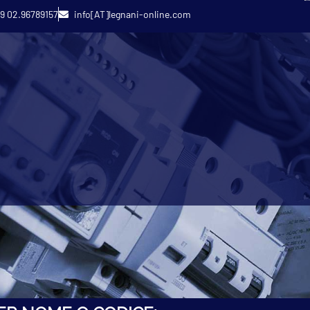
9 02.96789157
info[AT]legnani-online.com