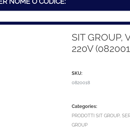
ER NOME O CODICE:
SIT GROUP, 
220V (082001
SKU:
0820018
Categories:
PRODOTTI SIT GROUP
,
SER
GROUP