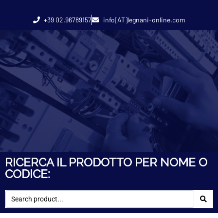
+39 02.96789157
info[AT]legnani-online.com
RICERCA IL PRODOTTO PER NOME O
CODICE: