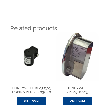
Related products
HONEYWELL BB052303,
HONEYWELL
BOBINA PER VE4032-40
C6045D1043,
PRESSOSTATO PER
ARIA/GAS
DETTAGLI
DETTAGLI