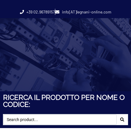
+39 02.96789157
info[AT]legnani-online.com
RICERCA IL PRODOTTO PER NOME O
CODICE: