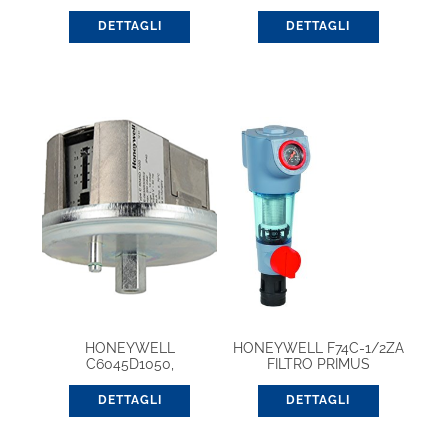
PRESSOSTATO PER
ARIA/GAS
DETTAGLI
DETTAGLI
HONEYWELL
HONEYWELL F74C-1/2ZA
C6045D1050,
FILTRO PRIMUS
PRESSOSTATO PER
ARIA/GAS
DETTAGLI
DETTAGLI