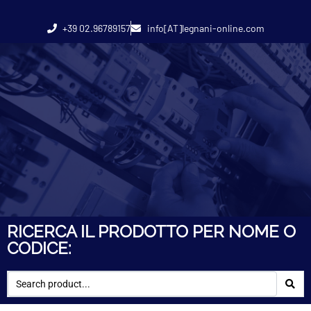
+39 02.96789157
info[AT]legnani-online.com
RICERCA IL PRODOTTO PER NOME O
CODICE: