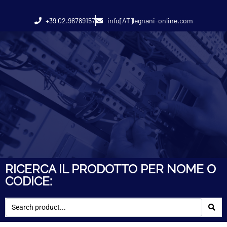
+39 02.96789157
info[AT]legnani-online.com
RICERCA IL PRODOTTO PER NOME O
CODICE: