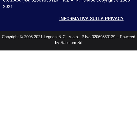
C.C.I.A.A. (VA) 02069830129 – R.E.A. N. 154408 Copyright © 2005-
2021
INFORMATIVA SULLA PRIVACY
Copyright © 2005-2021 Legnani & C . s.a.s.. P.Iva 02069830129 – Powered
by Sabicom Srl