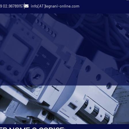
9 02.96789157
info[AT]legnani-online.com