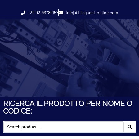
+39 02.96789157
info[AT]legnani-online.com
RICERCA IL PRODOTTO PER NOME O
CODICE: