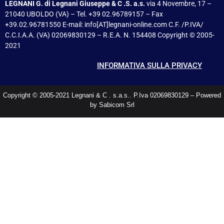
LEGNANI G. di Legnani Giuseppe & C .S. a.s.
via 4 Novembre, 17 –
21040 UBOLDO (VA) – Tel. +39 02.96789157 – Fax
+39.02.96781550 E-mail: info[AT]legnani-online.com C.F. /P.IVA/
C.C.I.A.A. (VA) 02069830129 – R.E.A. N. 154408 Copyright © 2005-
2021
INFORMATIVA SULLA PRIVACY
Copyright © 2005-2021 Legnani & C . s.a.s.. P.Iva 02069830129 – Powered
by Sabicom Srl