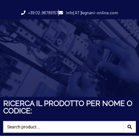
+39 02.96789157
info[AT]legnani-online.com
RICERCA IL PRODOTTO PER NOME O
CODICE: