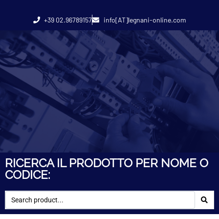
+39 02.96789157
info[AT]legnani-online.com
RICERCA IL PRODOTTO PER NOME O
CODICE: