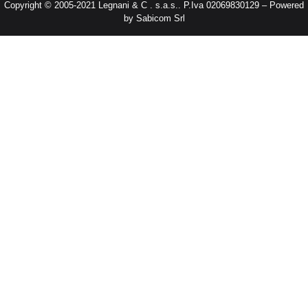
Copyright © 2005-2021 Legnani & C . s.a.s.. P.Iva 02069830129 – Powered
by Sabicom Srl