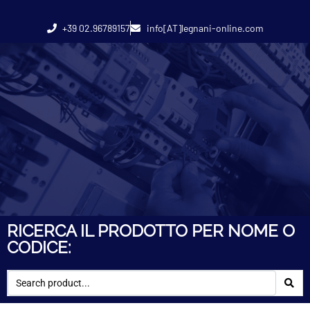
+39 02.96789157
info[AT]legnani-online.com
RICERCA IL PRODOTTO PER NOME O
CODICE: