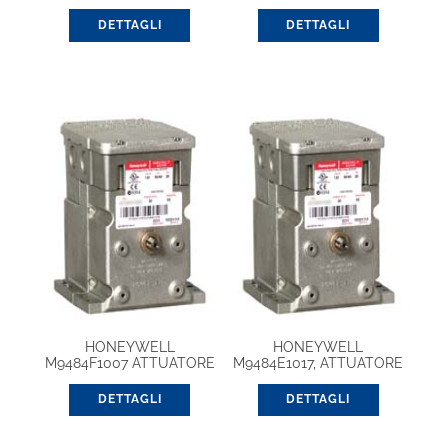
20/38mm 1800N ML6421
SPST Valve Actuator
DETTAGLI
DETTAGLI
HONEYWELL
HONEYWELL
M9484F1007 ATTUATORE
M9484E1017, ATTUATORE
MODUTROL
MODUTROL
DETTAGLI
DETTAGLI