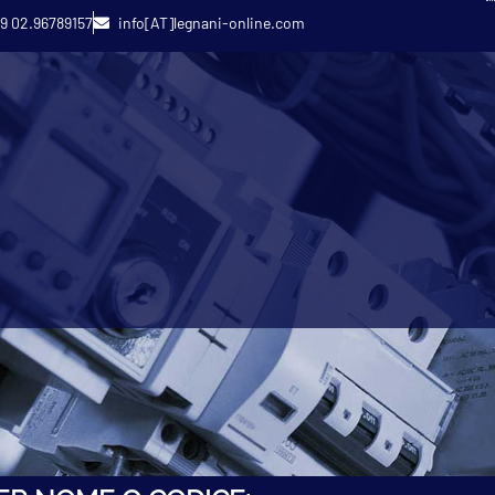
9 02.96789157
info[AT]legnani-online.com