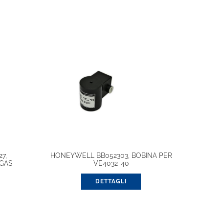
7,
HONEYWELL BB052303, BOBINA PER
/GAS
VE4032-40
DETTAGLI