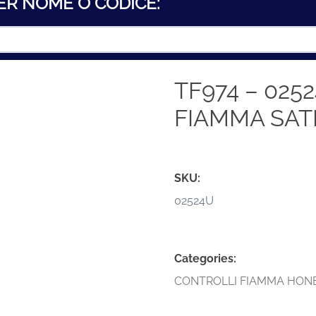
ER NOME O CODICE:
TF974 – 02
FIAMMA SAT
SKU:
02524U
Categories:
CONTROLLI FIAMMA HO