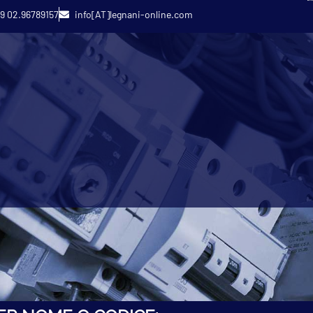
9 02.96789157
info[AT]legnani-online.com