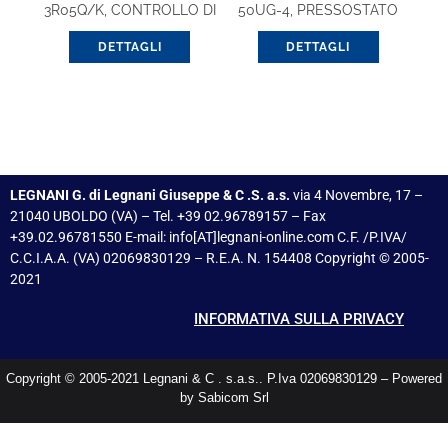
3R05Q/K, CONTROLLO DI
50UG-4, PRESSOSTATO
TENUTA
DETTAGLI
DETTAGLI
LEGNANI G. di Legnani Giuseppe & C .S. a.s.
via 4 Novembre, 17 –
21040 UBOLDO (VA) – Tel. +39 02.96789157 – Fax
+39.02.96781550 E-mail: info[AT]legnani-online.com C.F. /P.IVA/
C.C.I.A.A. (VA) 02069830129 – R.E.A. N. 154408 Copyright © 2005-
2021
INFORMATIVA SULLA PRIVACY
Copyright © 2005-2021 Legnani & C . s.a.s.. P.Iva 02069830129 – Powered
by Sabicom Srl