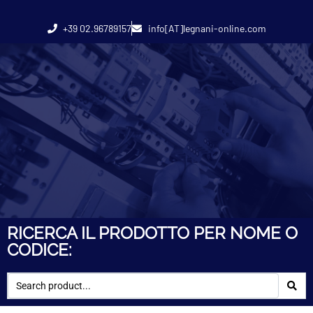
+39 02.96789157
info[AT]legnani-online.com
RICERCA IL PRODOTTO PER NOME O
CODICE: