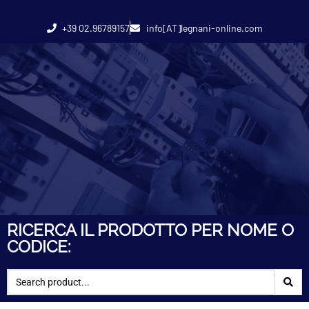
+39 02.96789157
info[AT]legnani-online.com
RICERCA IL PRODOTTO PER NOME O
CODICE: