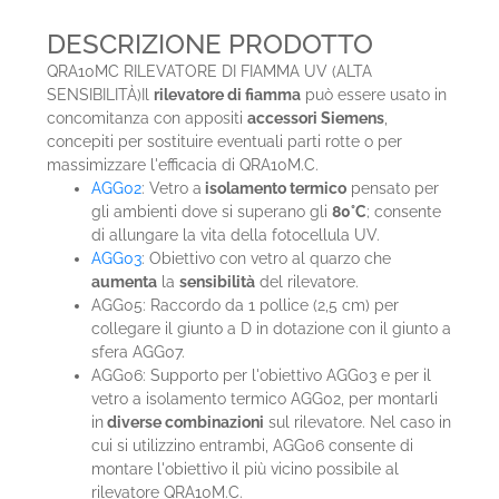
DESCRIZIONE PRODOTTO
QRA10MC RILEVATORE DI FIAMMA UV (ALTA
SENSIBILITÀ)Il
rilevatore di fiamma
può essere usato in
concomitanza con appositi
accessori Siemens
,
concepiti per sostituire eventuali parti rotte o per
massimizzare l'efficacia di QRA10M.C.
AGG02
: Vetro a
isolamento termico
pensato per
gli ambienti dove si superano gli
80°C
; consente
di allungare la vita della fotocellula UV.
AGG03
: Obiettivo con vetro al quarzo che
aumenta
la
sensibilità
del rilevatore.
AGG05: Raccordo da 1 pollice (2,5 cm) per
collegare il giunto a D in dotazione con il giunto a
sfera AGG07.
AGG06: Supporto per l'obiettivo AGG03 e per il
vetro a isolamento termico AGG02, per montarli
in
diverse combinazioni
sul rilevatore. Nel caso in
cui si utilizzino entrambi, AGG06 consente di
montare l'obiettivo il più vicino possibile al
rilevatore QRA10M.C.