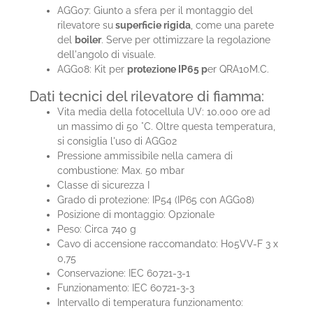
AGG07: Giunto a sfera per il montaggio del
rilevatore su
superficie rigida
, come una parete
del
boiler
. Serve per ottimizzare la regolazione
dell'angolo di visuale.
AGG08: Kit per
protezione IP65 p
er QRA10M.C.
Dati tecnici del rilevatore di fiamma:
Vita media della fotocellula UV: 10.000 ore ad
un massimo di 50 °C. Oltre questa temperatura,
si consiglia l'uso di AGG02
Pressione ammissibile nella camera di
combustione: Max. 50 mbar
Classe di sicurezza I
Grado di protezione: IP54 (IP65 con AGG08)
Posizione di montaggio: Opzionale
Peso: Circa 740 g
Cavo di accensione raccomandato: H05VV-F 3 x
0,75
Conservazione: IEC 60721-3-1
Funzionamento: IEC 60721-3-3
Intervallo di temperatura funzionamento: