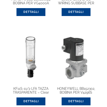
BOBINA PER VG4000A
WIRING SUBBASE PER
S7800
DETTAGLI
DETTAGLI
KF11S-11/2 LFA TAZZA
HONEYWELL BB152302,
TRASPARENTE – Clear
BOBINA PER V4296S
filter bowl Plastic, 11/2″ –
2″
DETTAGLI
DETTAGLI