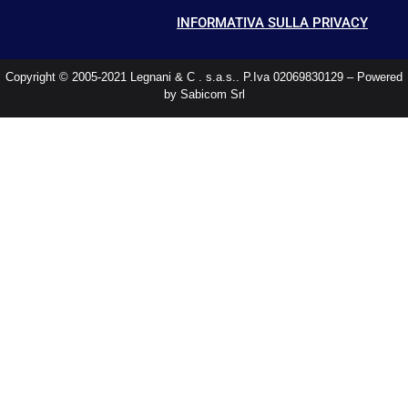
INFORMATIVA SULLA PRIVACY
Copyright © 2005-2021 Legnani & C . s.a.s.. P.Iva 02069830129 – Powered
by Sabicom Srl