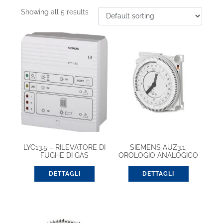
Showing all 5 results
LYC13.5 – RILEVATORE DI
SIEMENS AUZ3.1,
FUGHE DI GAS
OROLOGIO ANALOGICO
(OBSOLETO E
GIORNALIERO
SOSTITUITO DA UCE13.5)
DETTAGLI
DETTAGLI