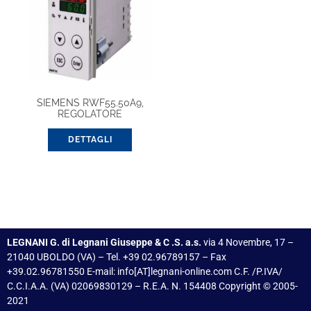
SIEMENS RWF55.50A9,
REGOLATORE
UNIVERSALE A
MICROPROCESSORE
DETTAGLI
LEGNANI G. di Legnani Giuseppe & C .S. a.s.
via 4 Novembre, 17 –
21040 UBOLDO (VA) – Tel. +39 02.96789157 – Fax
+39.02.96781550 E-mail: info[AT]legnani-online.com C.F. /P.IVA/
C.C.I.A.A. (VA) 02069830129 – R.E.A. N. 154408 Copyright © 2005-
2021