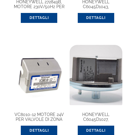
HONEYWELL 272849B,
HONEYWELL
MOTORE 230V/50Hz PER
C6045D1043,
V4043/44
PRESSOSTATO PER
ARIA/GAS
DETTAGLI
DETTAGLI
VC8010-12 MOTORE 24V
HONEYWELL
PER VALVOLE DI ZONA
C6045D1027,
(VC8010ZZ12E)
PRESSOSTATO PER
ARIA/GAS
DETTAGLI
DETTAGLI