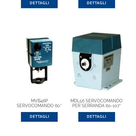
DETTAGLI
DETTAGLI
MVB46P
MDL56 SERVOCOMANDO
SERVOCOMANDO 60″
PER SERRANDA 60-107″
24VCA CON
POTENZIOMETRO AUX
DETTAGLI
DETTAGLI