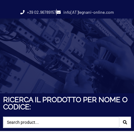
+39 02.96789157
info[AT]legnani-online.com
RICERCA IL PRODOTTO PER NOME O
CODICE: