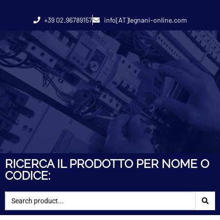
+39 02.96789157
info[AT]legnani-online.com
RICERCA IL PRODOTTO PER NOME O
CODICE: