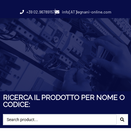
+39 02.96789157
info[AT]legnani-online.com
RICERCA IL PRODOTTO PER NOME O
CODICE: