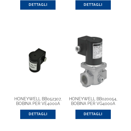
PROGRAMMABILE
ARIA/GAS
DETTAGLI
DETTAGLI
WIRELESS
HONEYWELL BB052307,
HONEYWELL BB020054,
BOBINA PER VE4000A
BOBINA PER VG4000A
DETTAGLI
DETTAGLI