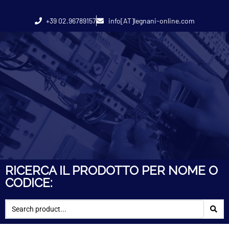
+39 02.96789157
info[AT]legnani-online.com
RICERCA IL PRODOTTO PER NOME O
CODICE: